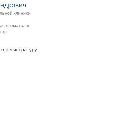
андрович
льной клиники
ач-стоматолог
ссор
ез регистратуру