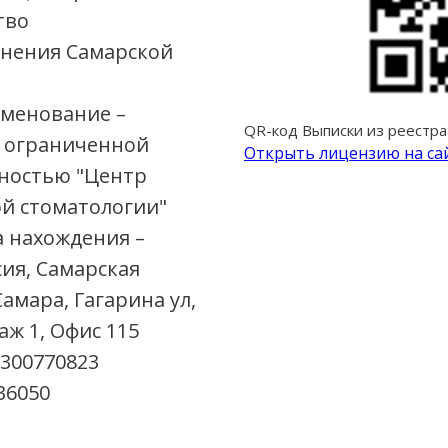
тво
нения Самарской
менование –
QR-код Выписки из реестр
 ограниченной
Открыть л
ицензию на са
ностью "Центр
й стоматологии"
а нахождения –
сия, Самарская
 Самара, Гагарина ул,
аж 1, Офис 115
6300770823
36050