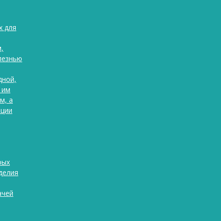
х для
,
лезнью
дной,
 им
м, а
ации
рых
делия
ачей