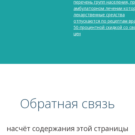
перечень групп населения, п
амбулаторном лечении кото
лекарственные средства
отпускаются по рецептам вр
50-процентной скидкой со с
цен
Обратная связь
насчёт содержания этой страницы