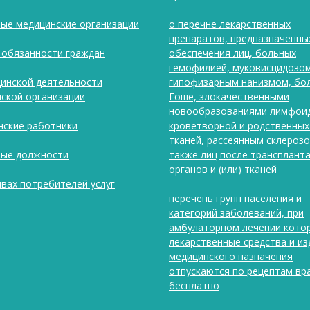
ые медицинские организации
о перечне лекарственных
препаратов, предназначенны
 обязанности граждан
обеспечения лиц, больных
гемофилией, муковисцидозом
инской деятельности
гипофизарным нанизмом, бо
ской организации
Гоше, злокачественными
новообразованиями лимфои
ские работники
кроветворной и родственных
тканей, рассеянным склерозо
ные должности
также лиц после трансплант
органов и (или) тканей
вах потребителей услуг
перечень групп населения и
категорий заболеваний, при
амбулаторном лечении кото
лекарственные средства и из
медицинского назначения
отпускаются по рецептам вр
бесплатно