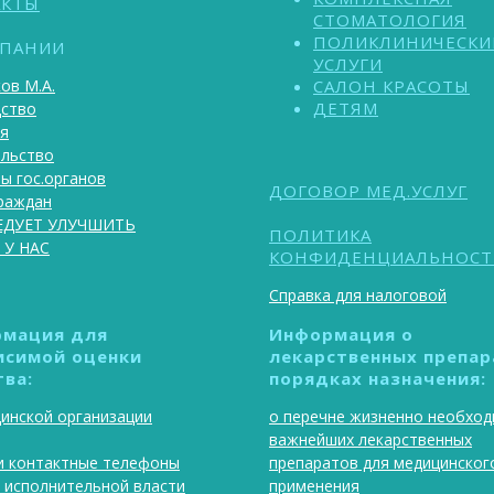
АКТЫ
СТОМАТОЛОГИЯ
ПОЛИКЛИНИЧЕСКИ
МПАНИИ
УСЛУГИ
ов М.А.
САЛОН КРАСОТЫ
ДЕТЯМ
дство
я
ельство
ы гос.органов
ДОГОВОР МЕД.УСЛУГ
раждан
ЕДУЕТ УЛУЧШИТЬ
ПОЛИТИКА
 У НАС
КОНФИДЕНЦИАЛЬНОСТ
Справка для налоговой
мация для
Информация о
исимой оценки
лекарственных препар
тва:
порядках назначения:
инской организации
о перечне жизненно необход
важнейших лекарственных
и контактные телефоны
препаратов для медицинског
 исполнительной власти
применения