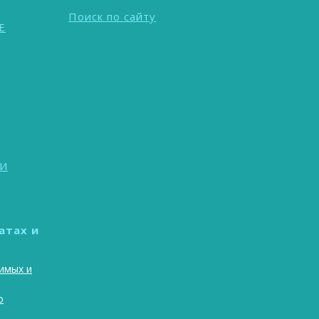
Поиск по сайту
Е
И
атах и
имых и
о