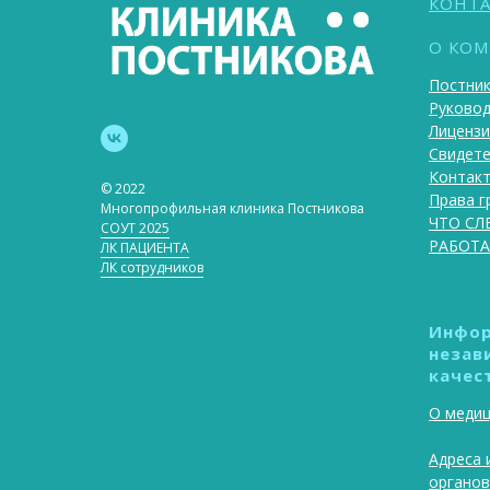
КОНТ
О КО
Постник
Руково
Лицензи
Свидет
Контакт
© 2022
Права г
Многопрофильная клиника Постникова
ЧТО СЛ
СОУТ 2025
РАБОТА
ЛК ПАЦИЕНТА
ЛК сотрудников
Инфор
незав
____________________________
качес
О медиц
Адреса 
органов