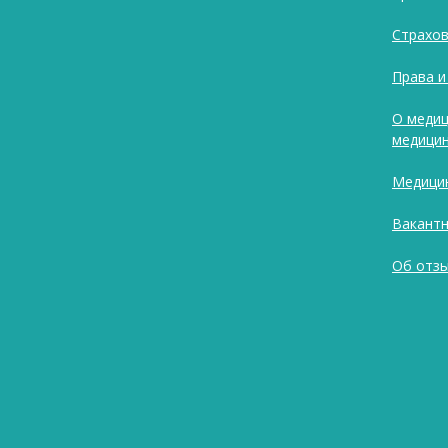
Страхов
Права и
О медиц
медицин
Медицин
Вакант
Об отзы