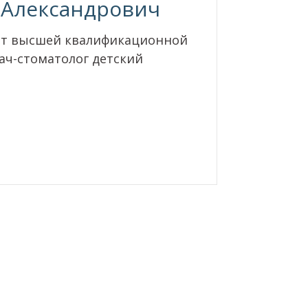
 Александрович
онт высшей квалификационной
рач-стоматолог детский
а