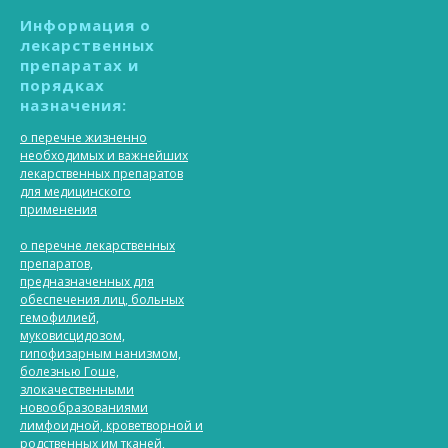
Информация о
лекарственных
препаратах и
порядках
назначения:
о перечне жизненно
необходимых и важнейших
лекарственных препаратов
для медицинского
применения
о перечне лекарственных
препаратов,
предназначенных для
обеспечения лиц, больных
гемофилией,
муковисцидозом,
гипофизарным нанизмом,
болезнью Гоше,
злокачественными
новообразованиями
лимфоидной, кроветворной и
родственных им тканей,