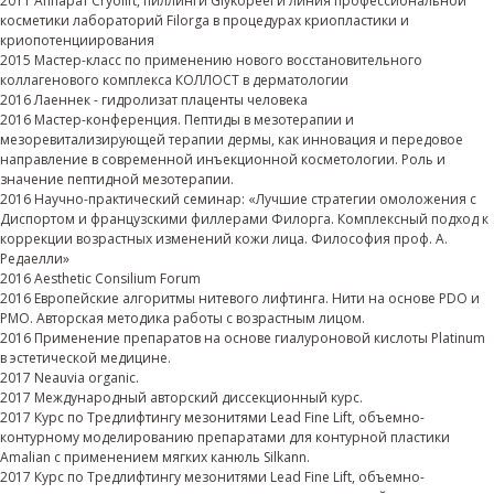
2011 Аппарат Cryolift, пиллинги Glykopeel и линия профессиональной
косметики лабораторий Filorga в процедурах криопластики и
криопотенциирования
2015 Мастер-класс по применению нового восстановительного
коллагенового комплекса КОЛЛОСТ в дерматологии
2016 Лаеннек - гидролизат плаценты человека
2016 Мастер-конференция. Пептиды в мезотерапии и
мезоревитализирующей терапии дермы, как инновация и передовое
направление в современной инъекционной косметологии. Роль и
значение пептидной мезотерапии.
2016 Научно-практический семинар: «Лучшие стратегии омоложения с
Диспортом и французскими филлерами Филорга. Комплексный подход к
коррекции возрастных изменений кожи лица. Философия проф. А.
Редаелли»
2016 Aesthetic Consilium Forum
2016 Европейские алгоритмы нитевого лифтинга. Нити на основе PDO и
PMO. Авторская методика работы с возрастным лицом.
2016 Применение препаратов на основе гиалуроновой кислоты Platinum
в эстетической медицине.
2017 Neauvia organic.
2017 Международный авторский диссекционный курс.
2017 Курс по Тредлифтингу мезонитями Lead Fine Lift, объемно-
контурному моделированию препаратами для контурной пластики
Amalian с применением мягких канюль Silkann.
2017 Курс по Тредлифтингу мезонитями Lead Fine Lift, объемно-