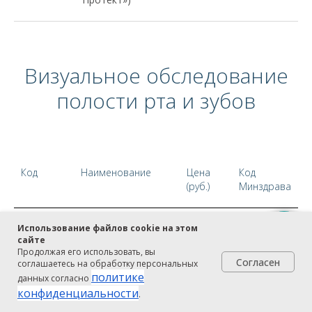
Визуальное обследование
полости рта и зубов
Код
Наименование
Цена
Код
(руб.)
Минздрава
Использование файлов cookie на этом
viz.00.01
Внешний осмотр
500,00
A01.07.005
сайте
челюстно-лицевой
Продолжая его использовать, вы
области
Согласен
соглашаетесь на обработку персональных
политике
данных согласно
конфиденциальности
.
viz.00.02
Люминесцентная
1000,00
A03.07.001