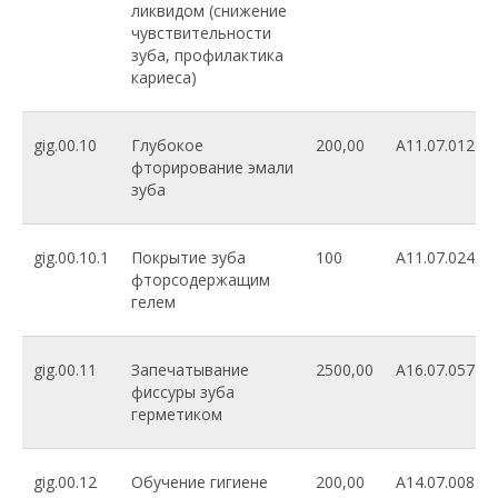
ликвидом (снижение
чувствительности
зуба, профилактика
кариеса)
gig.00.10
Глубокое
200,00
A11.07.012
фторирование эмали
зуба
gig.00.10.1
Покрытие зуба
100
A11.07.024
фторсодержащим
гелем
gig.00.11
Запечатывание
2500,00
A16.07.057
фиссуры зуба
герметиком
gig.00.12
Обучение гигиене
200,00
A14.07.008