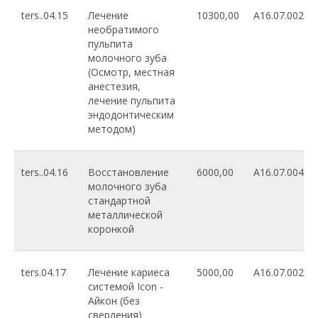
ters..04.15
Лечение
10300,00
A16.07.002
необратимого
пульпита
молочного зуба
(Осмотр, местная
анестезия,
лечение пульпита
эндодонтическим
методом)
ters..04.16
Восстановление
6000,00
A16.07.004
молочного зуба
стандартной
металлической
коронкой
ters.04.17
Лечение кариеса
5000,00
A16.07.002
системой Icon -
Айкон (без
сверления)