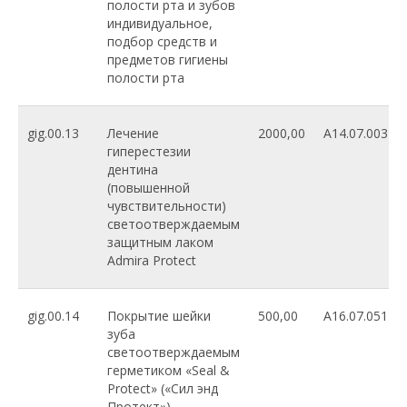
полости рта и зубов
индивидуальное,
подбор средств и
предметов гигиены
полости рта
gig.00.13
Лечение
2000,00
A14.07.003
гиперестезии
дентина
(повышенной
чувствительности)
светоотверждаемым
защитным лаком
Admira Protect
gig.00.14
Покрытие шейки
500,00
A16.07.051
зуба
светоотверждаемым
герметиком «Seal &
Protect» («Сил энд
Протект»)