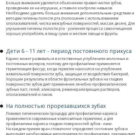
Больше внимания уделяется объяснению правил чистки зубов,
проведению ее на игрушках, а главное контролю навыков.
Необходимо уделять больше внимания дополнительным средствам и
методам гигиены полости рта (полоскание с использованием
ополаскивателей, чистка межзубных поверхностей, массаж десен). Для
улучшения гигиены полости рта - усиления процесса самоочищения
хорошо употреблять в пищу сухие и жесткие овощи и фрукты.
Дети 6 - 11 лет - период постоянного прикуса
Кариес может развиваться в естественных углублениях молочных и
постоянных моляров, поэтому для профилактики применяется
герметизация фиссур, когда герметик наносится на углубления
жевательной поверхности зуба, защищая от воздействия бактерий.
Хорошие результаты в области фронтальных зубов и на гладких
поверхностях зубов даёт применение лечебно-профилактических
зубных паст, гелей, эликсиров, реминерализующих растворов,
ополаскивателей и лаков.
На полностью прорезавшихся зубах
Помимо гигиенических процедур для профилактики кариеса
применяются современные композитные герметики, а для
профилактики кариеса гладких поверхностей зубов - лаки.
На каждом приеме врач-стоматолог определяет состояние зубов и
выполняет необходимые мероприятия по профилактике, рекомендует